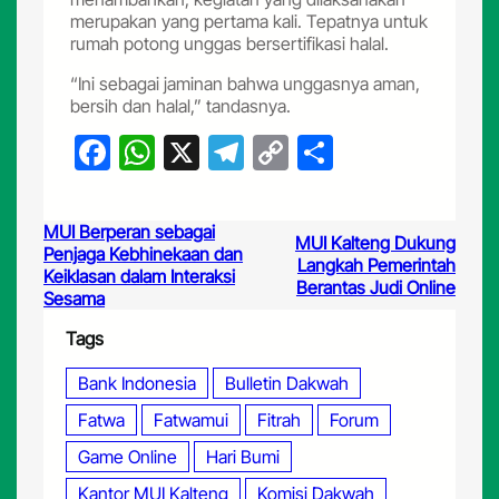
merupakan yang pertama kali. Tepatnya untuk
rumah potong unggas bersertifikasi halal.
“Ini sebagai jaminan bahwa unggasnya aman,
bersih dan halal,” tandasnya.
F
W
X
T
C
S
a
h
el
o
h
c
at
e
p
ar
MUI Berperan sebagai
MUI Kalteng Dukung
e
s
gr
y
e
Penjaga Kebhinekaan dan
Langkah Pemerintah
Keiklasan dalam Interaksi
b
A
a
Li
Berantas Judi Online
Sesama
o
p
m
n
Tags
o
p
k
Bank Indonesia
Bulletin Dakwah
k
Fatwa
Fatwamui
Fitrah
Forum
Game Online
Hari Bumi
Kantor MUI Kalteng
Komisi Dakwah