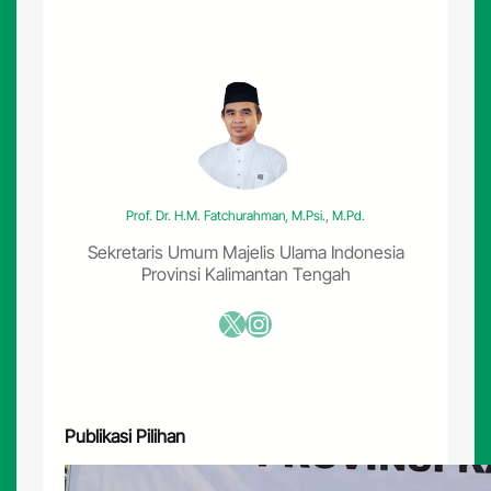
l
a
n
g
k
a
R
a
y
a
Prof. Dr. H.M. Fatchurahman, M.Psi., M.Pd.
2
0
Sekretaris Umum Majelis Ulama Indonesia
2
Provinsi Kalimantan Tengah
4
–
X
Instagram
2
0
2
9
R
Publikasi Pilihan
e
s
m