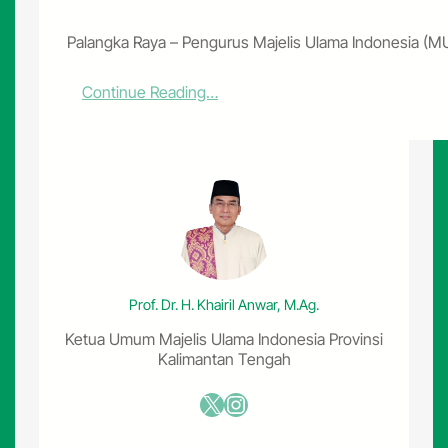
Palangka Raya – Pengurus Majelis Ulama Indonesia (MU
:
Continue Reading…
P
e
n
g
u
r
u
s
M
U
Prof. Dr. H. Khairil Anwar, M.Ag.
I
K
Ketua Umum Majelis Ulama Indonesia Provinsi
o
Kalimantan Tengah
t
a
X
Instagram
P
a