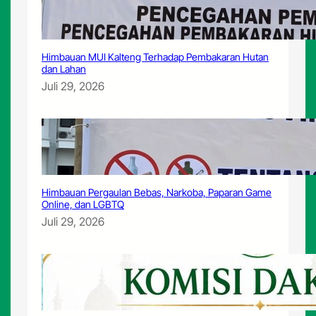
i
D
i
l
Himbauan MUI Kalteng Terhadap Pembakaran Hutan
a
dan Lahan
n
Juli 29, 2026
t
i
k
Himbauan Pergaulan Bebas, Narkoba, Paparan Game
Online, dan LGBTQ
Juli 29, 2026