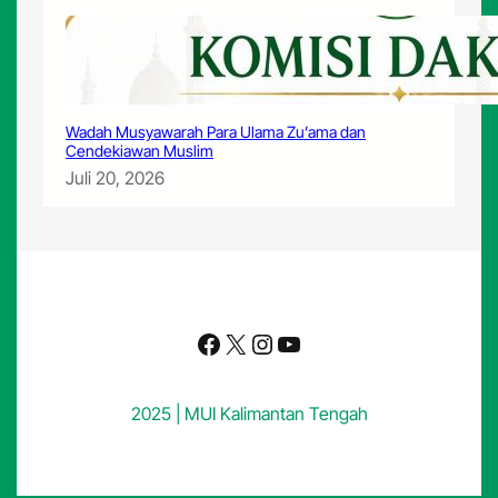
a
A
k
i
b
a
Wadah Musyawarah Para Ulama Zu’ama dan
t
Cendekiawan Muslim
J
Juli 20, 2026
u
d
i
O
n
l
i
n
Facebook
X
Instagram
YouTube
e
2025 | MUI Kalimantan Tengah