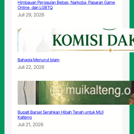
Himbauan Pergaulan Bebas, Narkoba, Paparan Game
i
Online, dan LGBTQ
K
Juli 29, 2026
e
m
e
r
o
s
o
t
Bahagia Menurut Islam
a
Juli 22, 2026
n
M
o
r
a
l
B
a
Bupati Barsel Serahkan Hibah Tanah untuk MUI
n
Kalteng
g
Juli 21, 2026
s