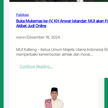
l
a
f
Publikasi
d
a
Buka Mukernas ke-IV, KH Anwar Iskandar: MUI akan F
n
Akibat Judi Online
R
a
/
Desember 18, 2024
Admin
k
o
r
MUI Kalteng – Ketua Umum Majelis Ulama Indonesia (
n
memperbaiki kemerosotan akhlak dan moral…
a
s
:
Continue Reading…
K
B
o
u
m
k
i
a
s
M
i
u
D
k
a
e
k