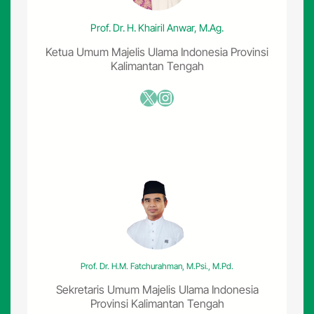
r
w
n
a
Prof. Dr. H. Khairil Anwar, M.Ag.
a
h
s
Ketua Umum Majelis Ulama Indonesia Provinsi
M
k
Kalimantan Tengah
U
e
I
-
X
Instagram
S
I
e
V
-
,
I
K
n
H
d
A
o
n
n
w
e
a
s
r
i
I
a
s
D
Prof. Dr. H.M. Fatchurahman, M.Psi., M.Pd.
k
i
a
Sekretaris Umum Majelis Ulama Indonesia
g
n
Provinsi Kalimantan Tengah
e
d