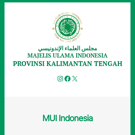
Lewati
ke
konten
مجلس العلماء الإندونيسي
MAJELIS ULAMA INDONESIA
PROVINSI KALIMANTAN TENGAH
Instagram
Facebook
X
MUI Indonesia