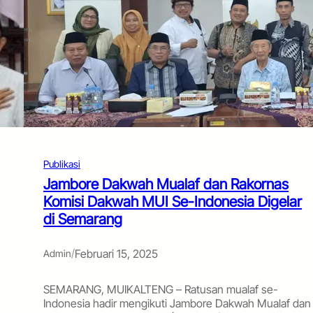
Publikasi
Jambore Dakwah Mualaf dan Rakornas
Komisi Dakwah MUI Se-Indonesia Digelar
di Semarang
/
Februari 15, 2025
Admin
SEMARANG, MUIKALTENG – Ratusan mualaf se-
Indonesia hadir mengikuti Jambore Dakwah Mualaf dan