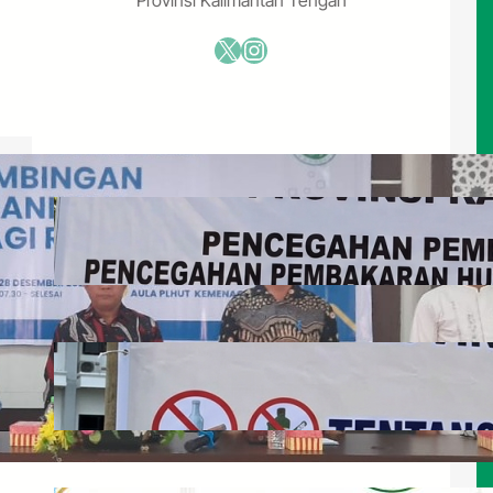
X
Instagram
Publikasi Pilihan
Himbauan MUI Kalteng Terhadap
Pembakaran Hutan dan Lahan
Juli 29, 2026
Himbauan Pergaulan Bebas,
Narkoba, Paparan Game Online, dan
LGBTQ
Juli 29, 2026