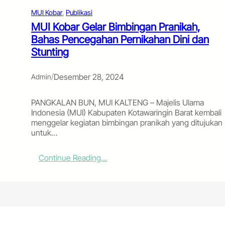
f
MUI Kobar
, 
Publikasi
d
a
MUI Kobar Gelar Bimbingan Pranikah,
n
Bahas Pencegahan Pernikahan Dini dan
R
Stunting
a
k
o
/
Desember 28, 2024
Admin
r
n
PANGKALAN BUN, MUI KALTENG – Majelis Ulama
a
Indonesia (MUI) Kabupaten Kotawaringin Barat kembali
s
menggelar kegiatan bimbingan pranikah yang ditujukan
K
untuk…
o
m
i
:
Continue Reading…
s
M
i
U
D
I
a
K
k
o
w
b
a