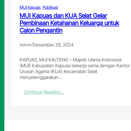
e
r
MUI Kapuas
, 
Publikasi
a
MUI Kapuas dan KUA Selat Gelar
m
Pembinaan Ketahanan Keluarga untuk
a
Calon Pengantin
h
K
e
/
Desember 29, 2024
Admin
b
a
n
KAPUAS, MUI KALTENG – Majelis Ulama Indonesia
g
(MUI) Kabupaten Kapuas bekerja sama dengan Kantor
s
Urusan Agama (KUA) Kecamatan Selat
a
menyelenggarakan…
a
n
:
Continue Reading…
d
M
i
U
H
I
U
K
T
a
k
p
e