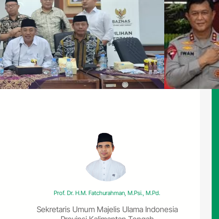
Prof. Dr. H. Khairil Anwar, M.Ag.
Ketua Umum Majelis Ulama Indonesia Provinsi
Kalimantan Tengah
X
Instagram
Prof. Dr. H.M. Fatchurahman, M.Psi., M.Pd.
Sekretaris Umum Majelis Ulama Indonesia
Provinsi Kalimantan Tengah