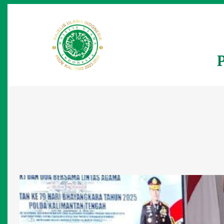
Lewati
ke
konten