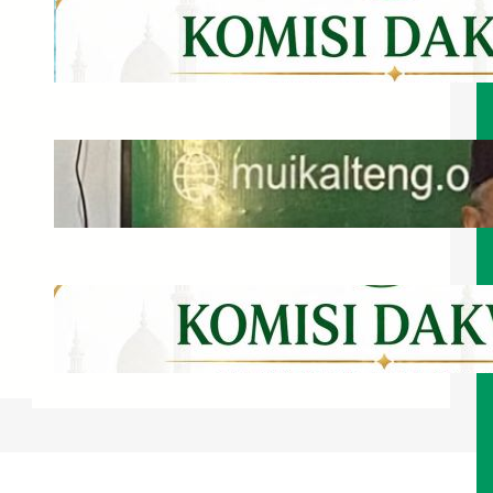
Bahagia Menurut Islam
Juli 22, 2026
Bupati Barsel Serahkan Hibah Tanah
untuk MUI Kalteng
Juli 21, 2026
Wadah Musyawarah Para Ulama
Zu’ama dan Cendekiawan Muslim
Juli 20, 2026