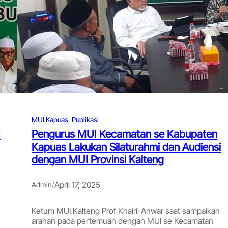
MUI Kapuas
, 
Publikasi
I
Pengurus MUI Kecamatan se Kabupaten
Kapuas Lakukan Silaturahmi dan Audiensi
dengan MUI Provinsi Kalteng
/
April 17, 2025
Admin
Ketum MUI Kalteng Prof Khairil Anwar saat sampaikan
arahan pada pertemuan dengan MUI se Kecamatan