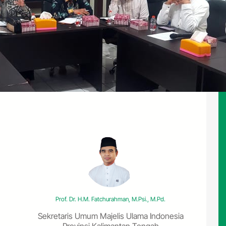
Prof. Dr. H. Khairil Anwar, M.Ag.
Ketua Umum Majelis Ulama Indonesia Provinsi
Kalimantan Tengah
X
Instagram
Prof. Dr. H.M. Fatchurahman, M.Psi., M.Pd.
Sekretaris Umum Majelis Ulama Indonesia
Provinsi Kalimantan Tengah