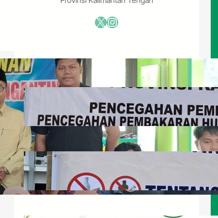
X
Instagram
Publikasi Pilihan
Himbauan MUI Kalteng Terhadap
Pembakaran Hutan dan Lahan
Juli 29, 2026
Himbauan Pergaulan Bebas,
Narkoba, Paparan Game Online, dan
LGBTQ
Juli 29, 2026