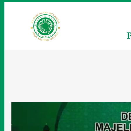
Lewati
ke
konten