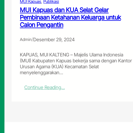
a
MUI Kapuas
, 
Publikasi
g
MUI Kapuas dan KUA Selat Gelar
a
Pembinaan Ketahanan Keluarga untuk
i
Calon Pengantin
P
A
W
/
Desember 29, 2024
Admin
K
e
t
KAPUAS, MUI KALTENG – Majelis Ulama Indonesia
u
(MUI) Kabupaten Kapuas bekerja sama dengan Kantor
m
Urusan Agama (KUA) Kecamatan Selat
M
menyelenggarakan…
U
I
:
Continue Reading…
K
M
a
U
p
I
u
K
a
a
s
p
2
u
0