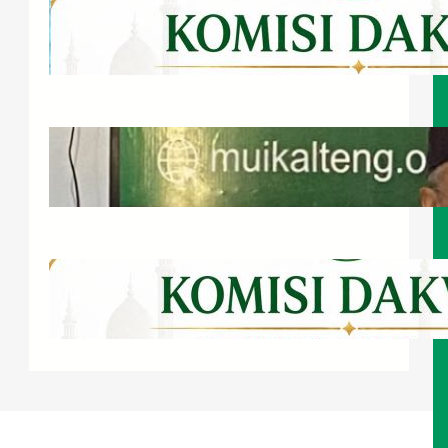
Bahagia Menurut Islam
Juli 22, 2026
Bupati Barsel Serahkan Hibah Tanah
untuk MUI Kalteng
Juli 21, 2026
Wadah Musyawarah Para Ulama
Zu’ama dan Cendekiawan Muslim
Juli 20, 2026