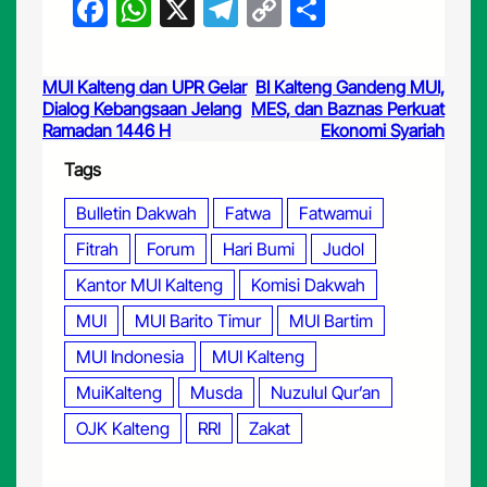
F
W
X
T
C
S
a
h
el
o
h
c
at
e
p
ar
MUI Kalteng dan UPR Gelar
BI Kalteng Gandeng MUI,
e
s
gr
y
e
Dialog Kebangsaan Jelang
MES, dan Baznas Perkuat
Ramadan 1446 H
Ekonomi Syariah
b
A
a
Li
Tags
o
p
m
n
o
p
k
Bulletin Dakwah
Fatwa
Fatwamui
k
Fitrah
Forum
Hari Bumi
Judol
Kantor MUI Kalteng
Komisi Dakwah
MUI
MUI Barito Timur
MUI Bartim
MUI Indonesia
MUI Kalteng
MuiKalteng
Musda
Nuzulul Qur’an
OJK Kalteng
RRI
Zakat