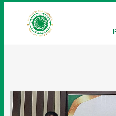
Lewati
ke
konten