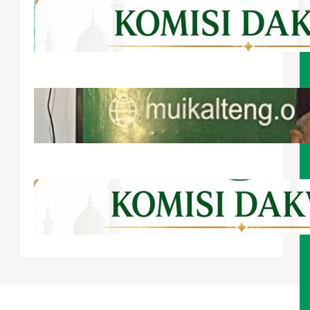
Bahagia Menurut Islam
Juli 22, 2026
Bupati Barsel Serahkan Hibah Tanah
untuk MUI Kalteng
Juli 21, 2026
Wadah Musyawarah Para Ulama
Zu’ama dan Cendekiawan Muslim
Juli 20, 2026