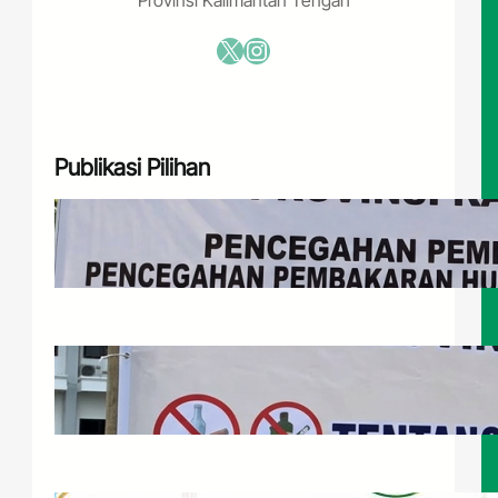
X
Instagram
Publikasi Pilihan
Himbauan MUI Kalteng Terhadap
Pembakaran Hutan dan Lahan
Juli 29, 2026
Himbauan Pergaulan Bebas,
Narkoba, Paparan Game Online, dan
LGBTQ
Juli 29, 2026