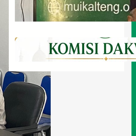
Bupati Barsel Serahkan Hibah Tanah
untuk MUI Kalteng
Juli 21, 2026
Wadah Musyawarah Para Ulama
Zu’ama dan Cendekiawan Muslim
Juli 20, 2026