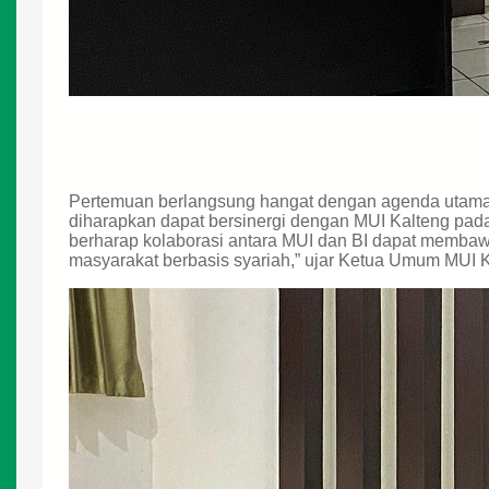
Pertemuan berlangsung hangat dengan agenda utama 
diharapkan dapat bersinergi dengan MUI Kalteng pada
berharap kolaborasi antara MUI dan BI dapat memba
masyarakat berbasis syariah,” ujar Ketua Umum MUI K