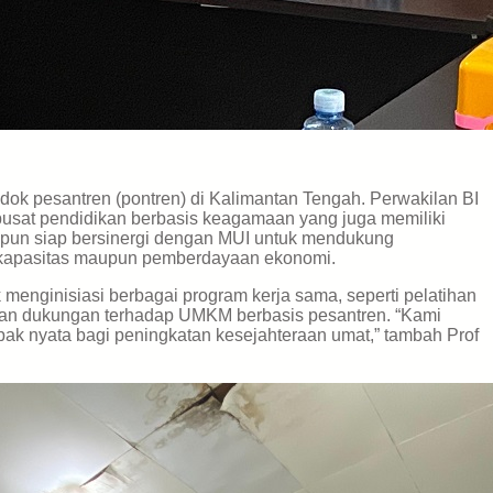
dok pesantren (pontren) di Kalimantan Tengah. Perwakilan BI
usat pendidikan berbasis keagamaan yang juga memiliki
 pun siap bersinergi dengan MUI untuk mendukung
n kapasitas maupun pemberdayaan ekonomi.
menginisiasi berbagai program kerja sama, seperti pelatihan
 dan dukungan terhadap UMKM berbasis pesantren. “Kami
ak nyata bagi peningkatan kesejahteraan umat,” tambah Prof