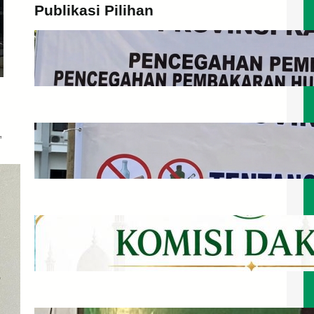
Publikasi Pilihan
Himbauan MUI Kalteng Terhadap
Pembakaran Hutan dan Lahan
Juli 29, 2026
,
Himbauan Pergaulan Bebas, Narkoba,
Paparan Game Online, dan LGBTQ
Juli 29, 2026
Bahagia Menurut Islam
Juli 22, 2026