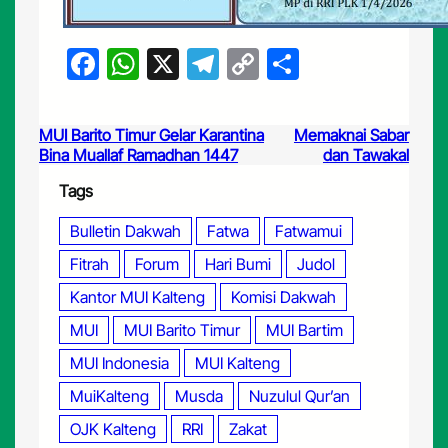
F
W
X
T
C
S
a
h
el
o
h
c
at
e
p
ar
MUI Barito Timur Gelar Karantina
Memaknai Sabar
e
s
gr
y
e
Bina Muallaf Ramadhan 1447
dan Tawakal
b
A
a
Li
Tags
o
p
m
n
Bulletin Dakwah
Fatwa
Fatwamui
o
p
k
Fitrah
Forum
Hari Bumi
Judol
k
Kantor MUI Kalteng
Komisi Dakwah
MUI
MUI Barito Timur
MUI Bartim
MUI Indonesia
MUI Kalteng
MuiKalteng
Musda
Nuzulul Qur’an
OJK Kalteng
RRI
Zakat