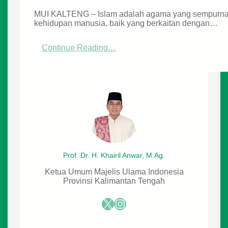
MUI KALTENG – Islam adalah agama yang sempurna d
kehidupan manusia, baik yang berkaitan dengan…
:
Continue Reading…
K
e
s
e
i
m
b
a
n
g
a
Prof. Dr. H. Khairil Anwar, M.Ag.
n
H
Ketua Umum Majelis Ulama Indonesia
i
Provinsi Kalimantan Tengah
d
u
X
Instagram
p
D
u