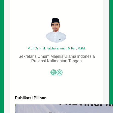
n
i
a
d
a
n
A
k
h
i
r
Prof. Dr. H.M. Fatchurahman, M.Psi., M.Pd.
a
t
Sekretaris Umum Majelis Ulama Indonesia
Provinsi Kalimantan Tengah
X
Instagram
Publikasi Pilihan