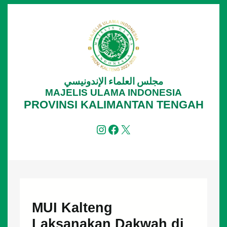
Lewati
ke
konten
مجلس العلماء الإندونيسي
MAJELIS ULAMA INDONESIA
PROVINSI KALIMANTAN TENGAH
Instagram
Facebook
X
MUI Kalteng
Laksanakan Dakwah di