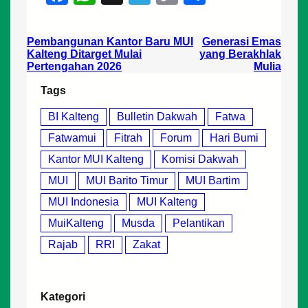
a
h
el
o
h
c
at
e
p
ar
Pembangunan Kantor Baru MUI
Generasi Emas
e
s
gr
y
e
Kalteng Ditarget Mulai
yang Berakhlak
Pertengahan 2026
Mulia
b
A
a
Li
Tags
o
p
m
n
BI Kalteng
Bulletin Dakwah
Fatwa
o
p
k
Fatwamui
Fitrah
Forum
Hari Bumi
k
Kantor MUI Kalteng
Komisi Dakwah
MUI
MUI Barito Timur
MUI Bartim
MUI Indonesia
MUI Kalteng
MuiKalteng
Musda
Pelantikan
Rajab
RRI
Zakat
Kategori