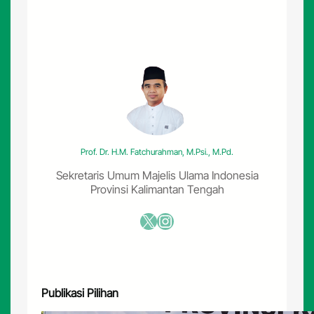
n
i
n
g
k
a
t
k
a
n
K
Prof. Dr. H.M. Fatchurahman, M.Psi., M.Pd.
u
a
Sekretaris Umum Majelis Ulama Indonesia
l
Provinsi Kalimantan Tengah
i
t
X
Instagram
a
s
S
a
l
Publikasi Pilihan
a
t