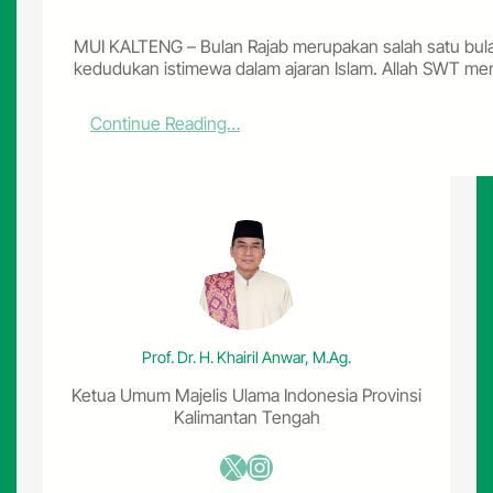
MUI KALTENG – Bulan Rajab merupakan salah satu bula
kedudukan istimewa dalam ajaran Islam. Allah SWT m
:
Continue Reading…
R
a
j
a
b
,
M
o
m
e
Prof. Dr. H. Khairil Anwar, M.Ag.
n
t
Ketua Umum Majelis Ulama Indonesia Provinsi
u
Kalimantan Tengah
m
M
X
Instagram
e