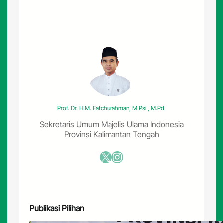
h
P
l
a
t
f
o
r
m
D
i
Prof. Dr. H.M. Fatchurahman, M.Psi., M.Pd.
g
i
Sekretaris Umum Majelis Ulama Indonesia
t
Provinsi Kalimantan Tengah
a
l
X
Instagram
T
e
r
h
a
Publikasi Pilihan
d
a