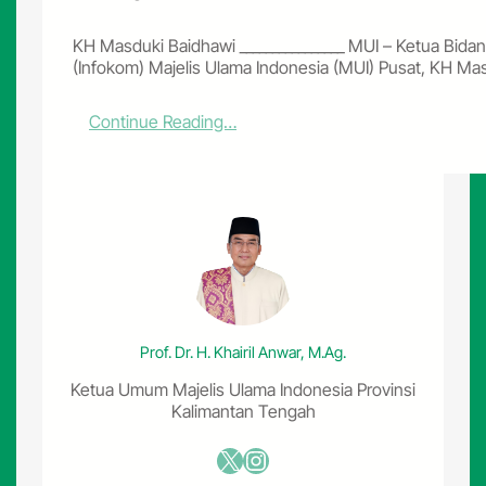
KH Masduki Baidhawi ________________ MUI – Ketua Bida
(Infokom) Majelis Ulama Indonesia (MUI) Pusat, KH M
:
Continue Reading…
M
U
I
S
o
r
o
t
i
P
Prof. Dr. H. Khairil Anwar, M.Ag.
e
n
Ketua Umum Majelis Ulama Indonesia Provinsi
g
Kalimantan Tengah
a
r
X
Instagram
u