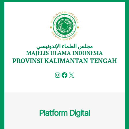
Lewati
ke
konten
مجلس العلماء الإندونيسي
MAJELIS ULAMA INDONESIA
PROVINSI KALIMANTAN TENGAH
Instagram
Facebook
X
Platform Digital