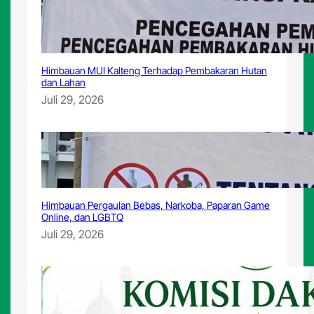
p
P
e
m
a
Himbauan MUI Kalteng Terhadap Pembakaran Hutan
h
dan Lahan
a
Juli 29, 2026
m
a
n
A
g
a
m
Himbauan Pergaulan Bebas, Narkoba, Paparan Game
a
Online, dan LGBTQ
Juli 29, 2026