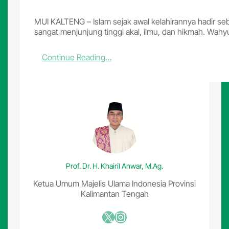
MUI KALTENG – Islam sejak awal kelahirannya hadir s
sangat menjunjung tinggi akal, ilmu, dan hikmah. Wah
:
Continue Reading…
A
k
a
l
,
I
l
m
u
&
Prof. Dr. H. Khairil Anwar, M.Ag.
H
i
Ketua Umum Majelis Ulama Indonesia Provinsi
k
Kalimantan Tengah
m
a
X
Instagram
h