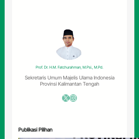
:
T
i
g
a
K
u
n
c
i
P
Prof. Dr. H.M. Fatchurahman, M.Psi., M.Pd.
e
r
Sekretaris Umum Majelis Ulama Indonesia
a
Provinsi Kalimantan Tengah
d
a
X
Instagram
b
a
n
I
s
Publikasi Pilihan
l
a