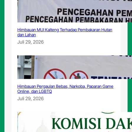
m
Himbauan MUI Kalteng Terhadap Pembakaran Hutan
dan Lahan
Juli 29, 2026
Himbauan Pergaulan Bebas, Narkoba, Paparan Game
Online, dan LGBTQ
Juli 29, 2026