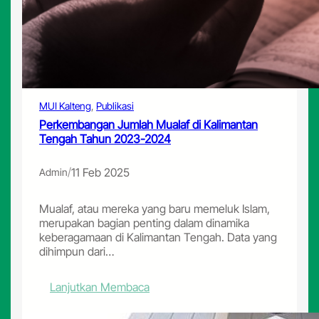
M
d
u
a
a
n
l
1
a
4
f
4
d
6
a
MUI Kalteng
, 
Publikasi
H
n
Perkembangan Jumlah Mualaf di Kalimantan
R
Tengah Tahun 2023-2024
a
k
/
11 Feb 2025
Admin
o
r
n
Mualaf, atau mereka yang baru memeluk Islam,
a
merupakan bagian penting dalam dinamika
s
keberagamaan di Kalimantan Tengah. Data yang
K
dihimpun dari…
o
m
:
Lanjutkan Membaca
i
P
s
e
i