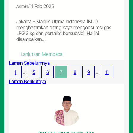
d
i
/
11 Feb 2025
Admin
i
g
K
e
a
l
Jakarta – Majelis Ulama Indonesia (MUI)
l
a
mengharamkan orang kaya mengonsumsi gas
i
r
LPG 3 kg dan pertalite bersubsidi. Hal ini
m
d
disampaikan…
a
i
n
S
:
Lanjutkan Membaca
t
e
M
a
m
Laman Sebelumnya
U
n
a
I
1
…
5
6
7
8
9
…
11
T
r
H
e
a
Laman Berikutnya
a
n
n
r
g
g
a
a
m
h
k
T
a
a
n
h
O
u
r
n