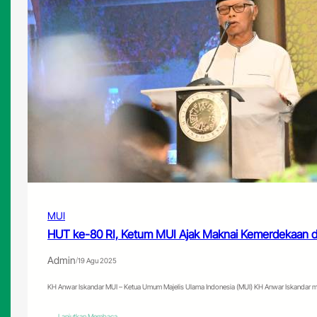
Pemahaman
Agama
MUI
HUT ke-80 RI, Ketum MUI Ajak Maknai Kemerdekaan 
Admin
/
19 Agu 2025
KH Anwar Iskandar MUI – Ketua Umum Majelis Ulama Indonesia (MUI) KH Anwar Iskandar
:
Lanjutkan Membaca