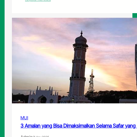
HUT
ke-
80
RI,
Ketum
MUI
Ajak
Maknai
Kemerdekaan
dengan
Meneguhkan
Kesetiaan
kepada
NKRI
MUI
3 Amalan yang Bisa Dimaksimalkan Selama Safar yang 
Admin
/