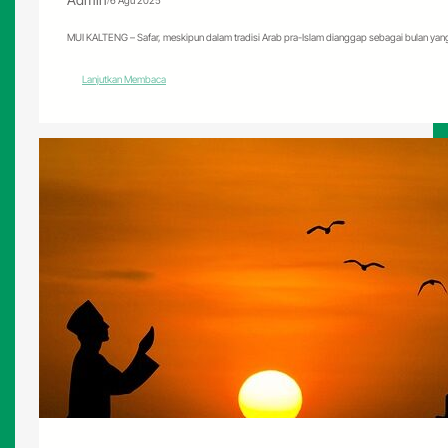
6 Agu 2025
MUI KALTENG – Safar, meskipun dalam tradisi Arab pra-Islam dianggap sebagai bulan ya
:
Lanjutkan Membaca
3
Amalan
yang
Bisa
Dimaksimalkan
Selama
Safar
yang
Disalahpahami
Sebagai
Bulan
Sial