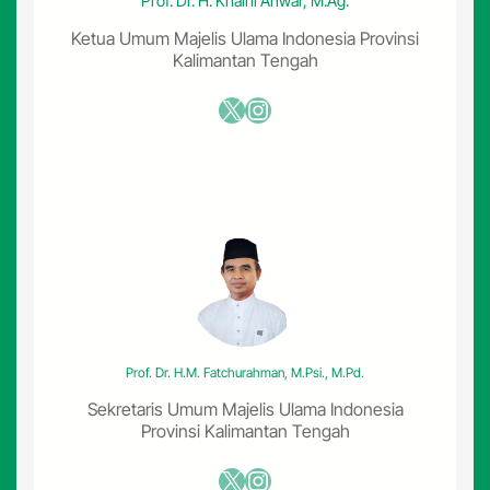
Prof. Dr. H. Khairil Anwar, M.Ag.
a
2
n
Ketua Umum Majelis Ulama Indonesia Provinsi
0
g
Kalimantan Tengah
2
K
3
a
X
Instagram
-
y
2
a
0
K
2
o
4
n
s
u
m
s
i
L
P
Prof. Dr. H.M. Fatchurahman, M.Psi., M.Pd.
G
3
Sekretaris Umum Majelis Ulama Indonesia
K
Provinsi Kalimantan Tengah
g
d
X
Instagram