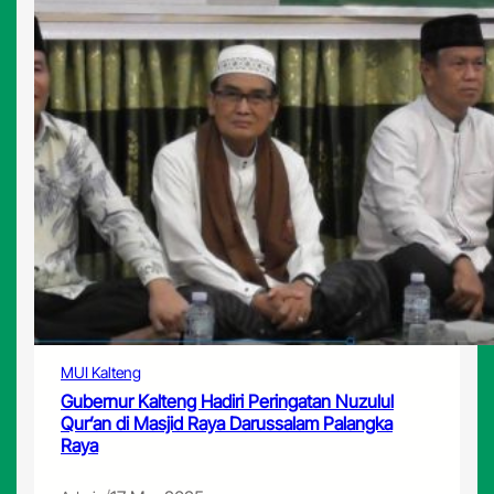
u
a
n
M
U
I
K
a
l
t
e
n
g
u
n
t
u
MUI Kalteng
k
Gubernur Kalteng Hadiri Peringatan Nuzulul
P
Qur’an di Masjid Raya Darussalam Palangka
e
Raya
r
a