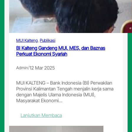
g
H
a
d
i
r
i
MUI Kalteng
, 
Publikasi
P
BI Kalteng Gandeng MUI, MES, dan Baznas
e
Perkuat Ekonomi Syariah
r
i
/
12 Mar 2025
Admin
n
g
a
MUI KALTENG – Bank Indonesia (BI) Perwakilan
t
Provinsi Kalimantan Tengah menjalin kerja sama
a
dengan Majelis Ulama Indonesia (MUI),
n
Masyarakat Ekonomi…
N
u
:
Lanjutkan Membaca
z
B
u
I
l