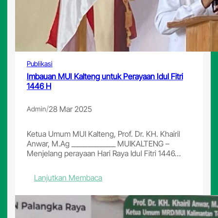
Publikasi
Imbauan MUI Kalteng untuk Perayaan Idul Fitri
1446 H
/
28 Mar 2025
Admin
Ketua Umum MUI Kalteng, Prof. Dr. KH. Khairil
Anwar, M.Ag _______________ MUIKALTENG –
Menjelang perayaan Hari Raya Idul Fitri 1446…
:
Lanjutkan Membaca
I
m
b
a