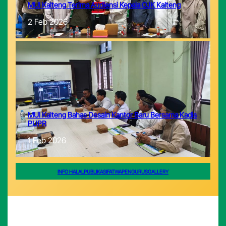
MUI Kalteng Terima Audiensi Kepala OJK Kalteng
2 Feb 2026
MUI Kalteng Bahas Desain Kantor Baru Bersama Kadis
PUPR
1 Feb 2026
INFO HALAL
PUBLIKASI
FATWA
PENGURUS
GALLERY