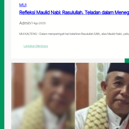
MUI
Refleksi Maulid Nabi: Rasulullah, Teladan dalam Men
Admin
/
1 Agu 2025
MUI KALTENG – Dalam memperingati hari kelahiran Rasulullah SAW., alias Maulid Nabi, yai
:
Lanjutkan Membaca
Refleksi
Maulid
Nabi:
Rasulullah,
Teladan
dalam
Menegakkan
Hukum
yang
Adil