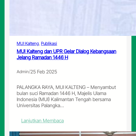
r
S
G
y
e
a
l
r
a
i
r
a
S
h
e
MUI Kalteng
, 
Publikasi
m
MUI Kalteng dan UPR Gelar Dialog Kebangsaan
i
Jelang Ramadan 1446 H
n
a
/
25 Feb 2025
Admin
r
A
w
PALANGKA RAYA, MUI KALTENG – Menyambut
a
bulan suci Ramadan 1446 H, Majelis Ulama
l
Indonesia (MUI) Kalimantan Tengah bersama
P
Universitas Palangka…
e
n
:
Lanjutkan Membaca
e
M
l
U
i