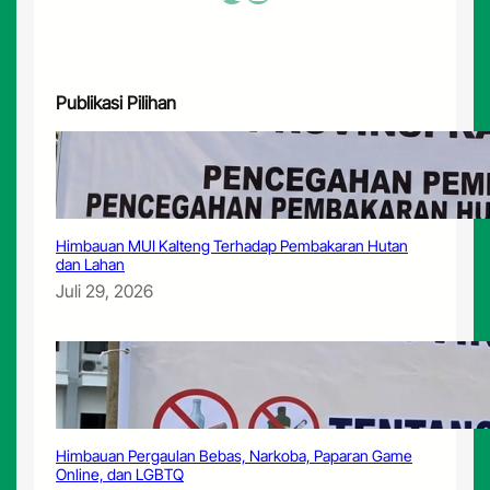
a
n
P
e
r
Publikasi Pilihan
t
a
l
i
t
e
B
Himbauan MUI Kalteng Terhadap Pembakaran Hutan
dan Lahan
e
r
Juli 29, 2026
s
u
b
s
i
d
i
Himbauan Pergaulan Bebas, Narkoba, Paparan Game
Online, dan LGBTQ