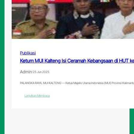
Publikasi
Ketum MUI Kalteng Isi Ceramah Kebangsaan di HUT k
Admin
/
25 Jun 2025
PALANGKA RAYA, MUI KALTENG — Ketua Majelis Ulama Indonesia (MUI) Provinsi Kalimant
:
Lanjutkan Membaca
Ketum
MUI
Kalteng
Isi
Ceramah
Kebangsaan
di
HUT
ke-
79