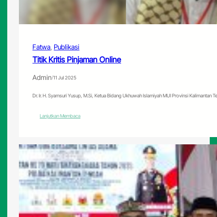
Fatwa
, 
Publikasi
Titik Kritis Pinjaman Online
Admin
/
11 Jul 2025
Dr. Ir. H. Syamsuri Yusup, M.Si, Ketua Bidang Ukhuwah Islamiyah MUI Provinsi Kalimanta
:
Lanjutkan Membaca
Titik
Kritis
Pinjaman
Online