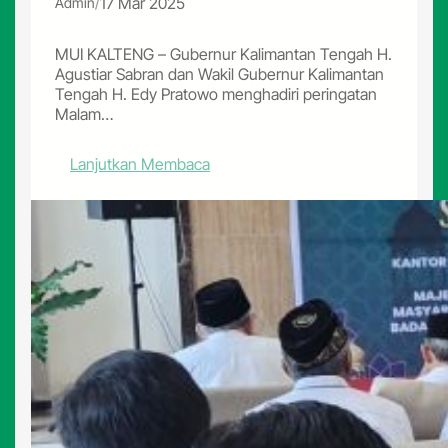
/
17 Mar 2025
Admin
y
a
a
MUI KALTENG – Gubernur Kalimantan Tengah H.
n
Agustiar Sabran dan Wakil Gubernur Kalimantan
I
Tengah H. Edy Pratowo menghadiri peringatan
d
Malam…
u
l
:
Lanjutkan Membaca
F
G
i
u
t
b
r
e
i
r
1
n
4
u
4
r
6
K
H
a
l
t
e
n