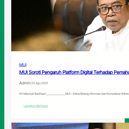
MUI
MUI Soroti Pengaruh Platform Digital Terhadap Pem
Admin
/
25 Agu 2025
KH Masduki Baidhawi ________________ MUI – Ketua Bidang Informasi dan Komunikasi (Info
:
Lanjutkan Membaca
MUI
Soroti
Pengaruh
Platform
Digital
Terhadap