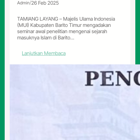
/
26 Feb 2025
Admin
a
u
n
s
B
s
TAMIANG LAYANG – Majelis Ulama Indonesia
a
a
(MUI) Kabupaten Barito Timur mengadakan
z
l
seminar awal penelitian mengenai sejarah
n
a
masuknya Islam di Barito…
a
m
s
P
:
Lanjutkan Membaca
P
a
M
e
l
U
r
a
I
k
n
B
u
g
a
a
k
r
t
a
i
E
R
t
k
a
o
o
y
T
n
a
i
o
m
m
u
i